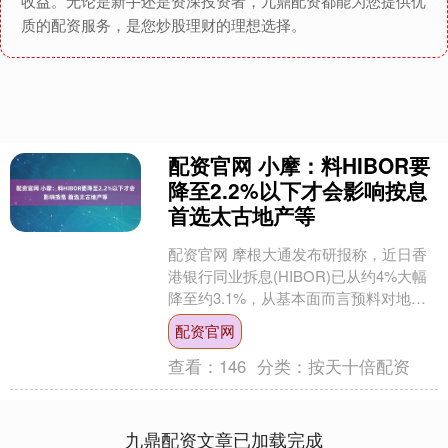
收益。无论是新手还是资深投资者，九鼎配资都能为您提供优
质的配资服务，是您炒股理财的理想选择。
配资官网 小摩：料HIBOR要
降至2.2%以下才会影响按息
首选太古地产等
配资官网 摩根大通发布研报称，近日香
港银行同业拆息(HIBOR)已从约4%大幅
降至约3.1%，从基本面而言预料对地产
股带来正面影响，因为借贷成本下降，
配资官网
预测浮动息....
查看：
146
分类：
按天十倍配资
九鼎配资文章已加载完成