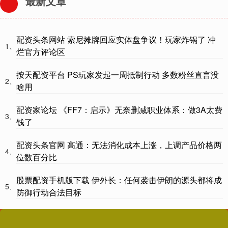
最新文章
配资头条网站 索尼摊牌回应实体盘争议！玩家炸锅了 冲
1、
烂官方评论区
按天配资平台 PS玩家发起一周抵制行动 多数粉丝直言没
2、
啥用
配资家论坛 《FF7：启示》无奈删减职业体系：做3A太费
3、
钱了
配资头条官网 高通：无法消化成本上涨，上调产品价格两
4、
位数百分比
股票配资手机版下载 伊外长：任何袭击伊朗的源头都将成
5、
防御行动合法目标