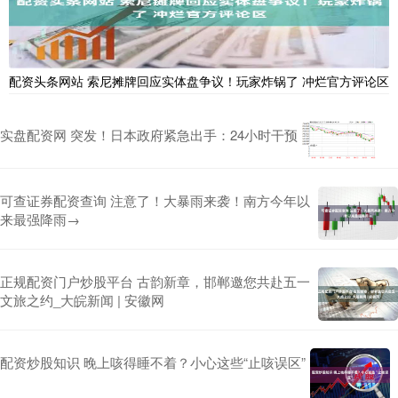
配资头条网站 索尼摊牌回应实体盘争议！玩家炸锅了 冲烂官方评论区
实盘配资网 突发！日本政府紧急出手：24小时干预
可查证券配资查询 注意了！大暴雨来袭！南方今年以
来最强降雨→
正规配资门户炒股平台 古韵新章，邯郸邀您共赴五一
文旅之约_大皖新闻 | 安徽网
配资炒股知识 晚上咳得睡不着？小心这些“止咳误区”