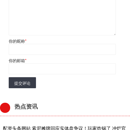
你的昵称
*
你的邮箱
*
提交评论
热点资讯
配资头条网站 索尼摊牌回应实体盘争议！玩家炸锅了 冲烂官