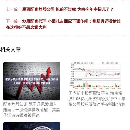
上一篇：
股票配资炒股公司 以前不过敏 为啥今年中招儿了？
下一篇：
炒股配资代理 小因扎吉回应下课传闻：带新月还没输过
在这很好不想念意大利
相关文章
国内前十股票配资平台 海南橡
胶1.06亿元出资纠纷执行中：华
配资炒股知识 甄子丹风波后首
橡公司股权等资产将被强制清算
露面，一脸憔悴像没睡醒，其妻
子汪诗诗很难被原谅